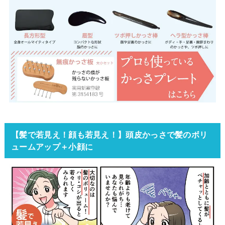
【髪で若見え！顔も若見え！】頭皮かっさで髪のボリ
ュームアップ＋小顔に