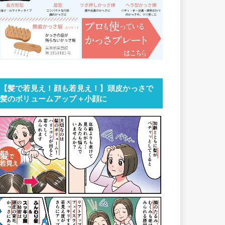
【髪で若見え！顔も若見え！】頭皮かっさで
髪のボリュームアップ＋小顔に