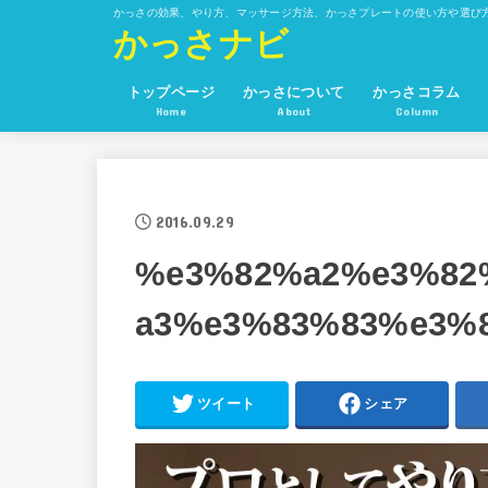
かっさの効果、やり方、マッサージ方法、かっさプレートの使い方や選び
かっさナビ
トップページ
かっさについて
かっさコラム
Home
About
Column
かっさの方法とかっさプレートの
かっさの効果
かっさと経絡
使い方
2016.09.29
%e3%82%a2%e3%82
a3%e3%83%83%e3%
ツイート
シェア