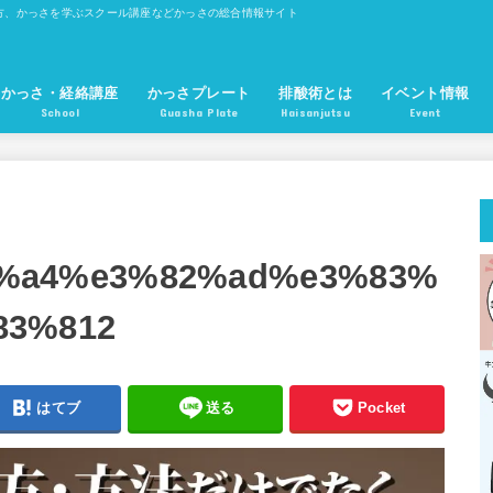
方、かっさを学ぶスクール講座などかっさの総合情報サイト
かっさ・経絡講座
かっさプレート
排酸術とは
イベント情報
School
Guasha Plate
Haisanjutsu
Event
かっさプレート 魚型
かっさプレート 櫛型
かっさプレート 眉型
かっさプレート 長方形型
ツボ押しかっさ棒
かっさプレート 円錐型
無痕かっさ板
%a4%e3%82%ad%e3%83%
83%812
はてブ
送る
Pocket