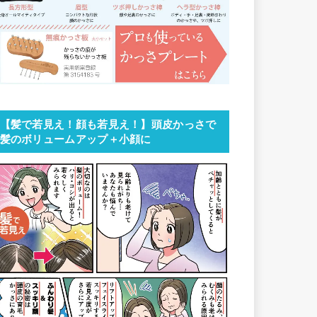
【髪で若見え！顔も若見え！】頭皮かっさで
髪のボリュームアップ＋小顔に