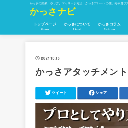
かっさの効果、やり方、マッサージ方法、かっさプレートの使い方や選び
かっさナビ
トップページ
かっさについて
かっさコラム
Home
About
Column
かっさの方法とかっさプレートの
かっさの効果
かっさと経絡
使い方
2021.10.13
かっさアタッチメント
ツイート
シェア