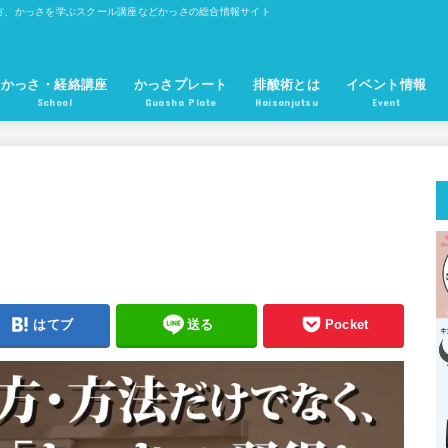
方、かっさを学ぶスクール講座などかっさの総合情報サイト
かっさ・経絡講座
かっさプレート
排酸術とは
イベント情報
School
Guasha Plate
Haisanjutsu
Event
かっさプレート 魚型
かっさプレート 櫛型
かっさプレート 眉型
かっさプレート 長方形型
ツボ押しかっさ棒
かっさプレート 円錐型
無痕かっさ板
はてブ
送る
Pocket