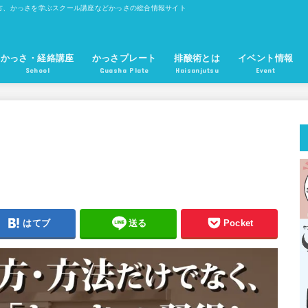
方、かっさを学ぶスクール講座などかっさの総合情報サイト
かっさ・経絡講座
かっさプレート
排酸術とは
イベント情報
School
Guasha Plate
Haisanjutsu
Event
かっさプレート 魚型
かっさプレート 櫛型
かっさプレート 眉型
かっさプレート 長方形型
ツボ押しかっさ棒
かっさプレート 円錐型
無痕かっさ板
はてブ
送る
Pocket