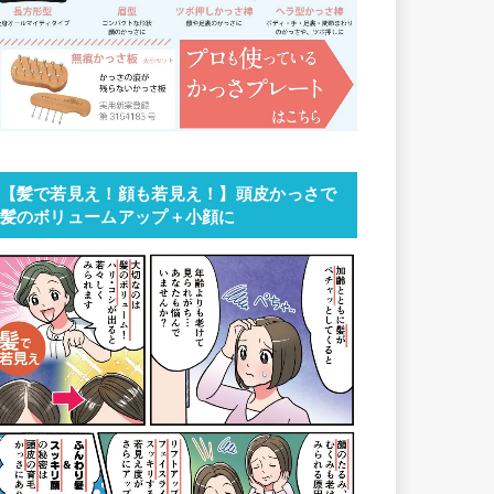
【髪で若見え！顔も若見え！】頭皮かっさで
髪のボリュームアップ＋小顔に