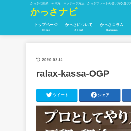
かっさの効果、やり方、マッサージ方法、かっさプレートの使い方や選び
かっさナビ
トップページ
かっさについて
かっさコラム
Home
About
Column
かっさの方法とかっさプレートの
かっさの効果
かっさと経絡
使い方
2020.02.14
ralax-kassa-OGP
ツイート
シェア