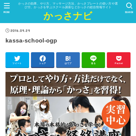
かっさの効果、やり方、マッサージ方法、かっさプレートの使い方や選
び方、かっさを学ぶスクール講座などかっさの総合情報サイト
MENU
SEARCH
かっさナビ
2016.09.29
kassa-school-ogp
ツイート
シェア
はてブ
送る
Pocket